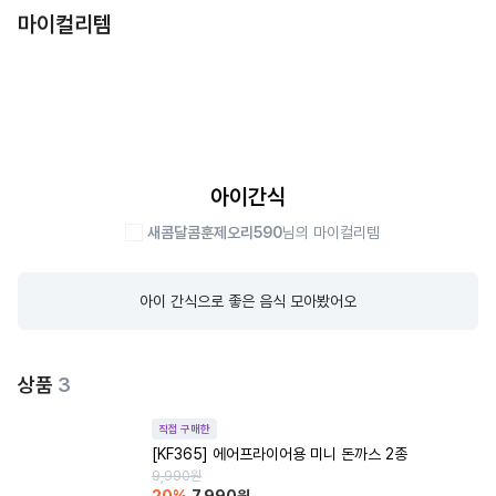
마이컬리템
아이간식
새콤달콤훈제오리590
님의 마이컬리템
아이 간식으로 좋은 음식 모아봤어오
상품
3
직접 구매한
[KF365] 에어프라이어용 미니 돈까스 2종
9,990
원