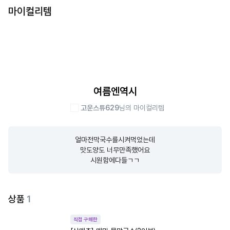
마이컬리템
여름엔역시
고운스튜629
님의 마이컬리템
얼마전막국수를시켜먹었는데

맛도양도 너무만족했어요

시원함에다들ㄱㄱ
상품
1
직접 구매한