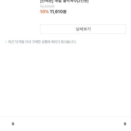
[산메촌] 메밀 물막국수(2인분)
12,900
원
10
%
11,610
원
상세보기
최근 12개월 이내 구매한 상품에 배지가 표시됩니다.
0
0