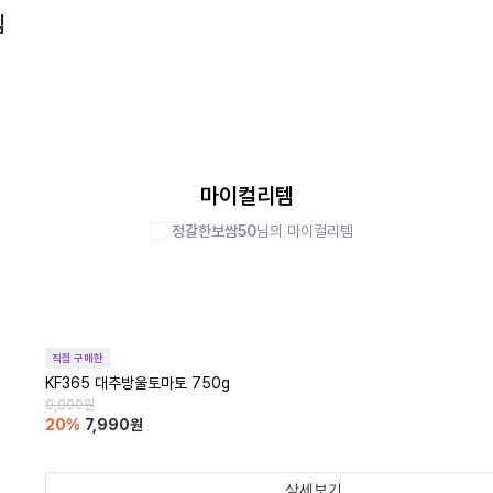
템
마이컬리템
정갈한보쌈50
님의 마이컬리템
직접 구매한
KF365 대추방울토마토 750g
9,990
원
20
%
7,990
원
상세보기