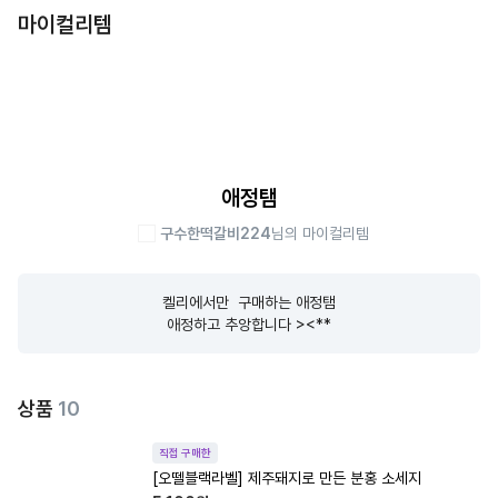
마이컬리템
애정탬
구수한떡갈비224
님의 마이컬리템
켈리에서만  구매하는 애정탬

애정하고 추앙합니다 ><**
상품
10
직접 구매한
[오뗄블랙라벨] 제주돼지로 만든 분홍 소세지