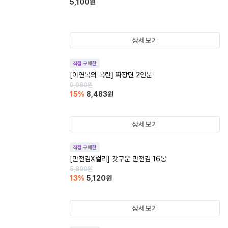
5,100
원
상세보기
직접 구매한
[이연복의 목란] 짜장면 2인분
9,980
원
15
%
8,483
원
상세보기
직접 구매한
[만전김X컬리] 갓구운 만전김 16봉
5,890
원
13
%
5,120
원
상세보기