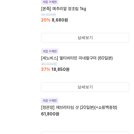
직접 구매한
[본죽] 메추리알 장조림 1kg
10,900
원
20
%
8,680
원
상세보기
직접 구매한
[세노비스] 멀티비타민 미네랄구미 (60일분)
30,000
원
37
%
18,850
원
상세보기
직접 구매한
[정관장] 에브리타임 샷 (20일분)(+쇼핑백증정)
61,800
원