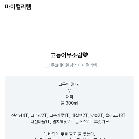
마이컬리템
고등어무조림💚
루코테이블
님의 마이컬리템
고등어 2마리

무

대파

물 300ml

진간장4T, 고추장2T, 고춧가루1T, 매실액2T, 맛술2T, 올리고당3T, 
다진마늘1T, 멸치액젓2T, 굴소스2T, 후춧가루

1. 바닥에 무를 깔고 물 붓는다.
