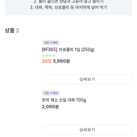
2. 물이 끓으면 양념과 고등어 넣고 졸이기

3. 대파, 쪽파, 브로콜리 등 마지막에 넣어 먹기
상품
2
직접 구매한
[KF365] 브로콜리 1입 (250g)
4,990
원
20
%
3,990
원
상세보기
직접 구매한
한끼 채소 손질 대파 100g
2,090
원
상세보기