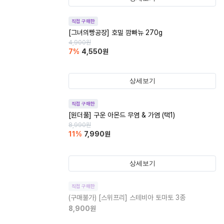
직접 구매한
[그녀의빵공장] 호밀 깜빠뉴 270g
4,900
원
7
%
4,550
원
상세보기
직접 구매한
[원더풀] 구운 아몬드 무염 & 가염 (택1)
8,990
원
11
%
7,990
원
상세보기
직접 구매한
(구매불가)
[스위프리] 스테비아 토마토 3종
8,900
원