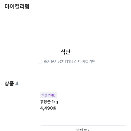
마이컬리템
식단
뜨거운시금치111
님의 마이컬리템
상품
4
직접 구매한
흙당근 1kg
4,490
원
상세보기