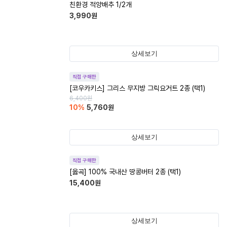
친환경 적양배추 1/2개
3,990
원
상세보기
직접 구매한
[코우카키스] 그리스 무지방 그릭요거트 2종 (택1)
6,400
원
10
%
5,760
원
상세보기
직접 구매한
[옳곡] 100% 국내산 땅콩버터 2종 (택1)
15,400
원
상세보기