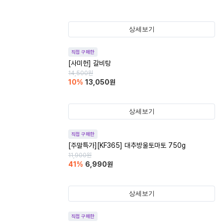
상세보기
직접 구매한
[사미헌] 갈비탕
14,500
원
10
%
13,050
원
상세보기
직접 구매한
[주말특가][KF365] 대추방울토마토 750g
11,900
원
41
%
6,990
원
상세보기
직접 구매한