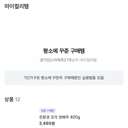
마이컬리템
평소에 꾸준 구매템
생기있는야채죽274
님의 마이컬리템
1인가구로 평소에 꾸준히 구매해왔던 실용템들 모음
상품
12
직접 구매한
친환경 조각 양배추 400g
3,490
원