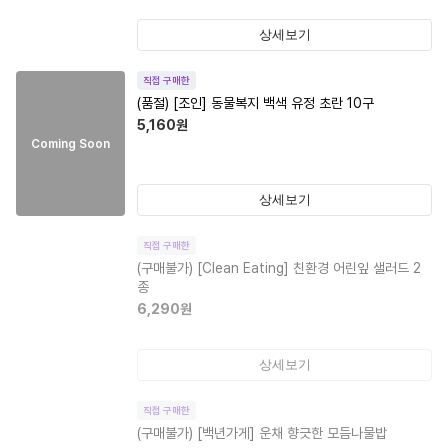
상세보기
직접 구매한
(품절)
[조인] 동물복지 백색 유정 초란 10구
5,160
원
Coming Soon
상세보기
직접 구매한
(구매불가)
[Clean Eating] 친환경 어린잎 샐러드 2
종
6,290
원
상세보기
직접 구매한
(구매불가)
[백년가게] 운채 향긋한 모듬나물밥