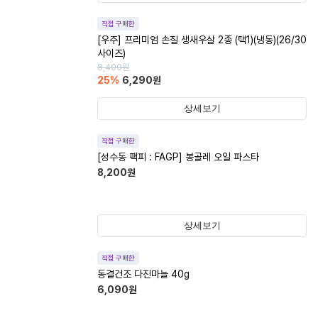
직접 구매한
[우주] 프리미엄 손질 생새우살 2종 (택1)(냉동)(26/30
사이즈)
8,400
원
25
%
6,290
원
상세보기
직접 구매한
[성수동 팩피 : FAGP] 봉골레 오일 파스타
8,200
원
상세보기
직접 구매한
동결건조 다진마늘 40g
6,090
원