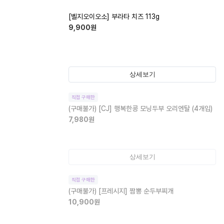
[벨지오이오소] 부라타 치즈 113g
9,900
원
상세보기
직접 구매한
(구매불가)
[CJ] 행복한콩 모닝두부 오리엔탈 (4개입)
7,980
원
상세보기
직접 구매한
(구매불가)
[프레시지] 짬뽕 순두부찌개
10,900
원