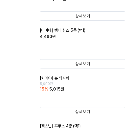
상세보기
[마마메] 템페 칩스 5종 (택1)
4,480
원
상세보기
[카메야] 본 와사비
5,900
원
15
%
5,015
원
상세보기
[잭스빈] 후무스 4종 (택1)