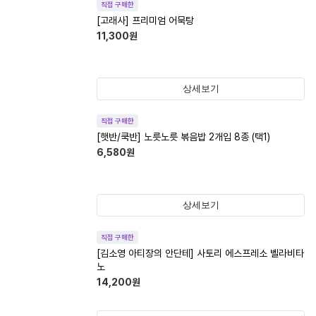
직접 구매한
[고래사] 프리미엄 어묵탕
11,300
원
상세보기
직접 구매한
[햇반/쿡반] 노릇노릇 볶음밥 2개입 8종 (택1)
6,580
원
상세보기
직접 구매한
[김소영 아티장의 안단테] 사토리 에스프레소 벨라비타
노
14,200
원