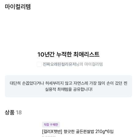
마이컬리템
10년간 누적한 최애리스트
진짜오래된컬리유저
님의 마이컬리템
대단히 손꼽았다거나 허세부리지 않고 자연스레 가장 많이 손이 갔던 찐 
실용적 최애템을 공유합니다!
상품
18
직접 구매한
[컬리X햇반] 향긋한 골든퀸쌀밥 210g*6입