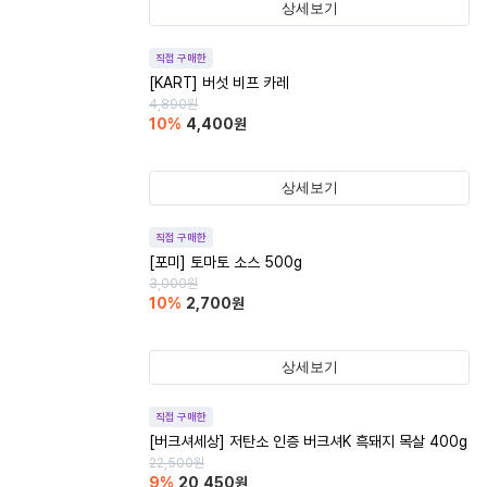
상세보기
직접 구매한
[KART] 버섯 비프 카레
4,890
원
10
%
4,400
원
상세보기
직접 구매한
[포미] 토마토 소스 500g
3,000
원
10
%
2,700
원
상세보기
직접 구매한
[버크셔세상] 저탄소 인증 버크셔K 흑돼지 목살 400g
22,500
원
9
%
20,450
원