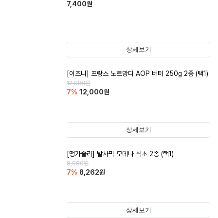
7,400
원
상세보기
[이즈니] 프랑스 노르망디 AOP 버터 250g 2종 (택1)
12,980
원
7
%
12,000
원
상세보기
[맹가졸리] 발사믹 모데나 식초 2종 (택1)
8,980
원
7
%
8,262
원
상세보기