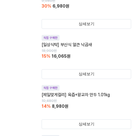
9,980
원
30
%
6,980
원
상세보기
직접 구매한
[일상식탁] 부산식 얼큰 낙곱새
18,900
원
15
%
16,065
원
상세보기
직접 구매한
[제일맞게컬리] 육즙+왕교자 만두 1.01kg
10,480
원
14
%
8,980
원
상세보기