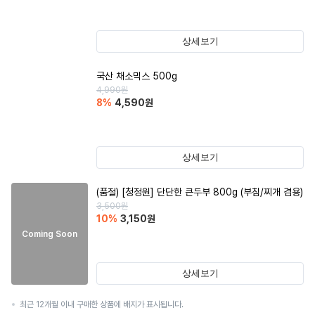
상세보기
국산 채소믹스 500g
4,990
원
8
%
4,590
원
상세보기
(품절)
[청정원] 단단한 큰두부 800g (부침/찌개 겸용)
3,500
원
10
%
3,150
원
Coming Soon
상세보기
최근 12개월 이내 구매한 상품에 배지가 표시됩니다.