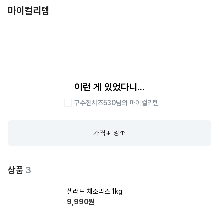
마이컬리템
이런 게 있었다니...
구수한치즈530
님의 마이컬리템
가격↓ 양↑
상품
3
샐러드 채소믹스 1kg
9,990
원