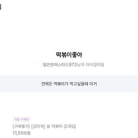
템
떡볶이좋아
얼큰한머스타드972
님의 마이컬리템
언제든 떡볶이가 먹고싶을때 이거
직접 구매한
(구매불가)
[금미옥] 쌀 떡볶이 (2개입)
11,500
원