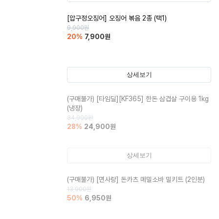
[압구정오징어] 오징어 볶음 2종 (택1)
9,900
원
20
%
7,900
원
상세보기
(구매불가)
[타임딜][KF365] 한돈 삼겹살 구이용 1kg
(냉장)
34,900
원
28
%
24,900
원
상세보기
(구매불가)
[면사랑] 돈카츠 메밀소바 밀키트 (2인분)
13,900
원
50
%
6,950
원