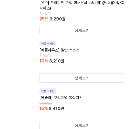
[우주] 프리미엄 손질 생새우살 2종 (택1)(냉동)(26/30
사이즈)
8,400
원
25
%
6,290
원
상세보기
직접 구매한
[애플하우스] 일반 떡볶기
6,900
원
10
%
6,210
원
상세보기
직접 구매한
[애슐리] 오리지널 통살치킨
9,900
원
15
%
8,410
원
상세보기