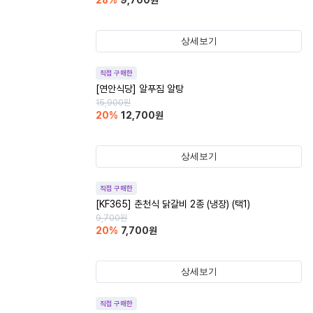
28
%
9,700
원
상세보기
직접 구매한
[연안식당] 알푸짐 알탕
15,900
원
20
%
12,700
원
상세보기
직접 구매한
[KF365] 춘천식 닭갈비 2종 (냉장) (택1)
9,700
원
20
%
7,700
원
상세보기
직접 구매한