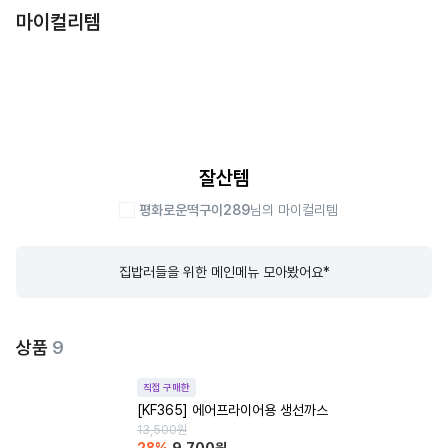
마이컬리템
잘산템
평화로운떡구이289
님의 마이컬리템
집밥러들을 위한 메인메뉴 모아봤어요*
상품
9
직접 구매한
[KF365] 에어프라이어용 생선까스
13,500
원