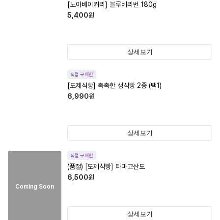
[노아베이커리] 블루베리번 180g
5,400
원
상세보기
직접 구매한
[도제식빵] 촉촉한 생식빵 2종 (택1)
6,990
원
상세보기
직접 구매한
(품절)
[도제식빵] 타마고산도
6,500
원
Coming Soon
상세보기