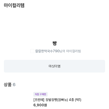
마이컬리템
빵
칼칼한막국수790
님의 마이컬리템
마싯더염
상품
6
직접 구매한
[프렌떼] 장발장빵(깜빠뉴) 4종 (택1)
6,900
원