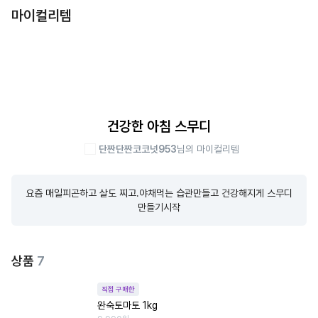
마이컬리템
건강한 아침 스무디
단짠단짠코코넛953
님의 마이컬리템
요즘 매일피곤하고 살도 찌고.야채먹는 습관만들고 건강해지게 스무디
만들기시작
상품
7
직접 구매한
완숙토마토 1kg