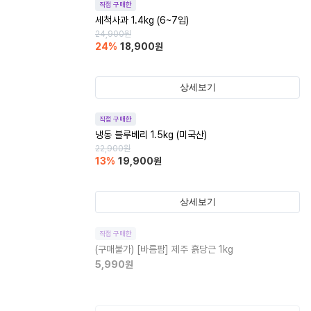
직접 구매한
세척사과 1.4kg (6~7입)
24,900
원
24
%
18,900
원
상세보기
직접 구매한
냉동 블루베리 1.5kg (미국산)
22,900
원
13
%
19,900
원
상세보기
직접 구매한
(구매불가)
[바름팜] 제주 흙당근 1kg
5,990
원