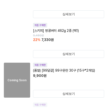
상세보기
직접 구매한
[스키피] 땅콩버터 462g 2종 (택1)
9,480
원
22
%
7,330
원
상세보기
직접 구매한
(품절)
[99달걀] 99구운란 30구 (15구*2개입)
9,900
원
Coming Soon
상세보기
직접 구매한