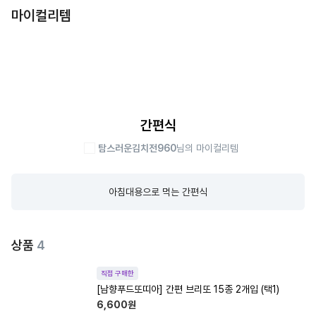
마이컬리템
간편식
탐스러운김치전960
님의 마이컬리템
아침대용으로 먹는 간편식
상품
4
직접 구매한
[남향푸드또띠아] 간편 브리또 15종 2개입 (택1)
6,600
원