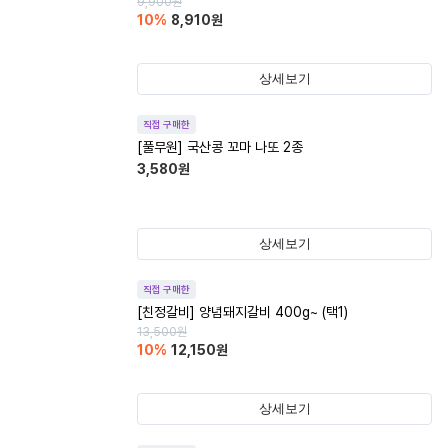
9,900
원
10
%
8,910
원
상세보기
직접 구매한
[풀무원] 국산콩 꼬마 나또 2종
3,580
원
상세보기
직접 구매한
[친정갈비] 양념돼지갈비 400g~ (택1)
13,500
원
10
%
12,150
원
상세보기