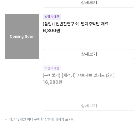
상세보기
직접 구매한
(품절)
[집반찬연구소] 멸치주먹밥 재료
6,300
원
Coming Soon
상세보기
직접 구매한
(구매불가)
[채선당] 샤브샤브 밀키트 (2인)
16,980
원
상세보기
최근 12개월 이내 구매한 상품에 배지가 표시됩니다.