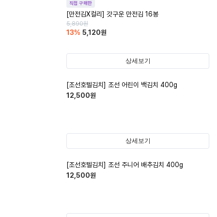
직접 구매한
[만전김X컬리] 갓구운 만전김 16봉
5,890
원
13
%
5,120
원
상세보기
[조선호텔김치] 조선 어린이 백김치 400g
12,500
원
상세보기
[조선호텔김치] 조선 주니어 배추김치 400g
12,500
원