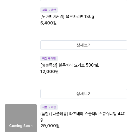
직접 구매한
[노아베이커리] 블루베리번 180g
5,400
원
상세보기
직접 구매한
[영준목장] 블루베리 요거트 500mL
12,000
원
상세보기
직접 구매한
(품절)
[나폴레옹] 라즈베리 쇼콜라비스큐슈니탱 440
g
29,000
원
Coming Soon