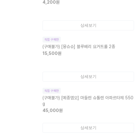
4,200
원
상세보기
직접 구매한
(구매불가)
[몽슈슈] 블루베리 요거트롤 2종
15,500
원
상세보기
직접 구매한
(구매불가)
[메종엠오] 마들렌 슈톨렌 아파르타제 550
g
45,000
원
상세보기