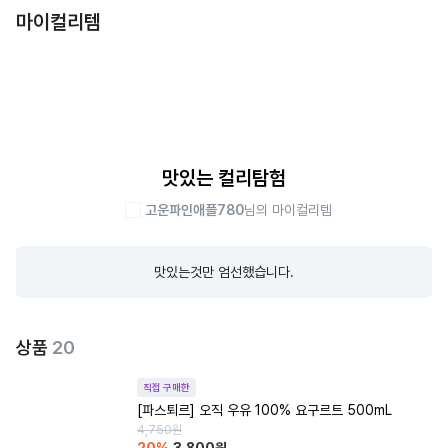
마이컬리템
맛있는 컬리탐험
고운파인애플780
님의 마이컬리템
맛있는것만 엄선했습니다.
상품
20
직접 구매한
[파스퇴르] 오직 우유 100% 요구르트 500mL
4,750
원