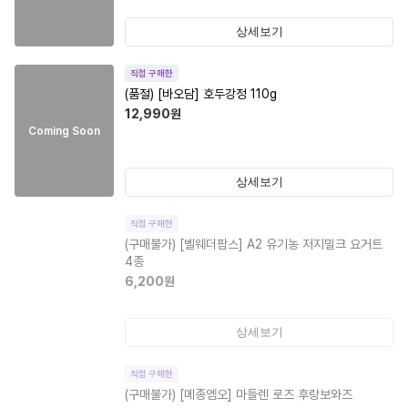
상세보기
직접 구매한
(품절)
[바오담] 호두강정 110g
12,990
원
Coming Soon
상세보기
직접 구매한
(구매불가)
[벨웨더팜스] A2 유기농 저지밀크 요거트
4종
6,200
원
상세보기
직접 구매한
(구매불가)
[메종엠오] 마들렌 로즈 후랑보와즈