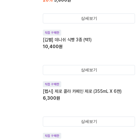
20
%
3,800
원
상세보기
직접 구매한
[깁펠] 데니쉬 식빵 3종 (택1)
10,400
원
상세보기
직접 구매한
[펩시] 제로 콜라 카페인 제로 (355mL X 6캔)
6,300
원
상세보기
직접 구매한