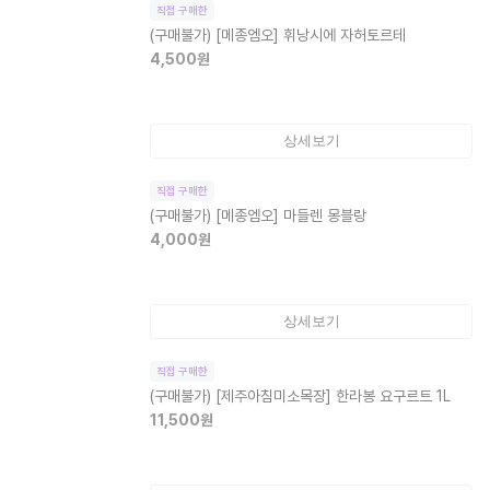
직접 구매한
(구매불가)
[메종엠오] 휘낭시에 자허토르테
4,500
원
상세보기
직접 구매한
(구매불가)
[메종엠오] 마들렌 몽블랑
4,000
원
상세보기
직접 구매한
(구매불가)
[제주아침미소목장] 한라봉 요구르트 1L
11,500
원