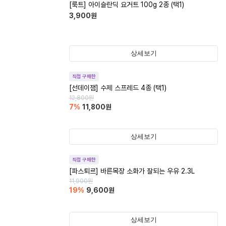
[룩트] 아이슬란딕 요거트 100g 2종 (택1)
3,900
원
상세보기
직접 구매한
[선데이잼] 수제 스프레드 4종 (택1)
12,800
원
7
%
11,800
원
상세보기
직접 구매한
[파스퇴르] 바른목장 소화가 잘되는 우유 2.3L
11,900
원
19
%
9,600
원
상세보기