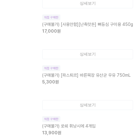
상세보기
직접 구매한
(구매불가)
[사용안함][난축맛돈] 뼈등심 구이용 450g
17,000
원
상세보기
직접 구매한
(구매불가)
[파스퇴르] 바른목장 유산균 우유 750mL
5,300
원
상세보기
직접 구매한
(구매불가)
로쉐 휘낭시에 4개입
13,900
원