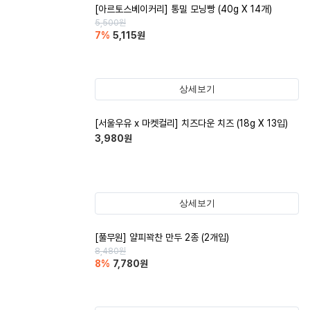
[아르토스베이커리] 통밀 모닝빵 (40g X 14개)
5,500
원
7
%
5,115
원
상세보기
[서울우유 x 마켓컬리] 치즈다운 치즈 (18g X 13입)
3,980
원
상세보기
[풀무원] 얄피꽉찬 만두 2종 (2개입)
8,480
원
8
%
7,780
원