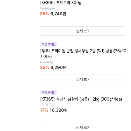
[KF365] 훈제오리 300g ~
10,500
원
35
%
6,740
원
상세보기
직접 구매한
[우주] 프리미엄 손질 생새우살 2종 (택1)(냉동)(26/30
사이즈)
8,400
원
25
%
6,290
원
상세보기
직접 구매한
[KF365] 춘천식 닭갈비 (냉동) 1.2kg (300g*4ea)
19,900
원
17
%
16,320
원
상세보기