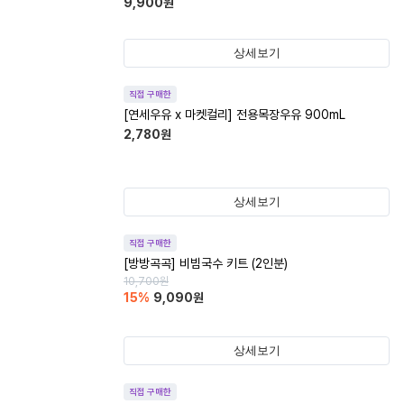
9,900
원
상세보기
직접 구매한
[연세우유 x 마켓컬리] 전용목장우유 900mL
2,780
원
상세보기
직접 구매한
[방방곡곡] 비빔국수 키트 (2인분)
10,700
원
15
%
9,090
원
상세보기
직접 구매한