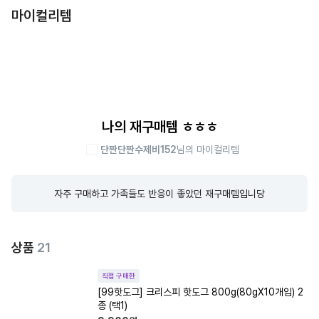
마이컬리템
나의 재구매템 ㅎㅎㅎ
단짠단짠수제비152
님의 마이컬리템
자주 구매하고 가족들도 반응이 좋았던 재구매템입니당
상품
21
직접 구매한
[99핫도그] 크리스피 핫도그 800g(80gX10개입) 2
종 (택1)