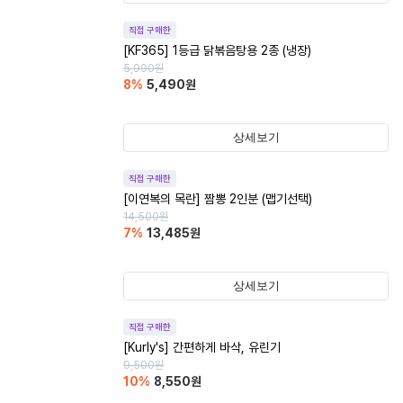
직접 구매한
[KF365] 1등급 닭볶음탕용 2종 (냉장)
5,990
원
8
%
5,490
원
상세보기
직접 구매한
[이연복의 목란] 짬뽕 2인분 (맵기선택)
14,500
원
7
%
13,485
원
상세보기
직접 구매한
[Kurly's] 간편하게 바삭, 유린기
9,500
원
10
%
8,550
원