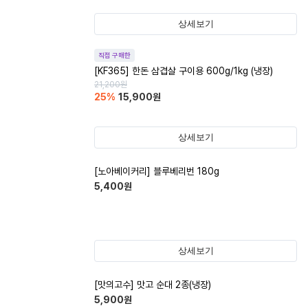
상세보기
직접 구매한
[KF365] 한돈 삼겹살 구이용 600g/1kg (냉장)
21,200
원
25
%
15,900
원
상세보기
[노아베이커리] 블루베리번 180g
5,400
원
상세보기
[맛의고수] 맛고 순대 2종(냉장)
5,900
원