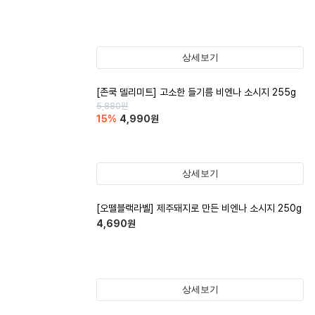
상세보기
[존쿡 델리미트] 고소한 들기름 비엔나 소시지 255g
5,880
원
15
%
4,990
원
상세보기
[오뗄블랙라벨] 제주돼지로 만든 비엔나 소시지 250g
4,690
원
상세보기