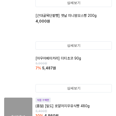
상세보기
[근대골목단팥빵] 옛날 미니맘모스빵 200g
4,000
원
상세보기
[아우어베이커리] 더티초코 90g
5,900
원
7
%
5,487
원
상세보기
직접 구매한
(품절)
[밀도] 로얄저지우유식빵 480g
5,400
원
10
%
4,860
원