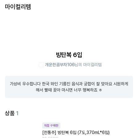
마이컬리템
빙탄복 6입
개운한콤부차106
님의 마이컬리템
가성비 우수합니다 한국 와인 기름진 음식과 궁합이 잘 맞아요 시원하게 
해서 빨때 꽂아 마시면 너무 행복하죠 ㅎ
상품
1
직접 구매한
[전통주] 빙탄복 6입 (7도,370mL*6입)