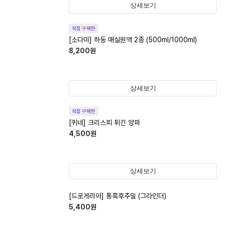
상세보기
직접 구매한
[소다미] 하동 매실원액 2종 (500ml/1000ml)
8,200
원
상세보기
직접 구매한
[퀴네] 크리스피 튀긴 양파
4,500
원
상세보기
[드로게리아] 통흑후추밀 (그라인더)
5,400
원