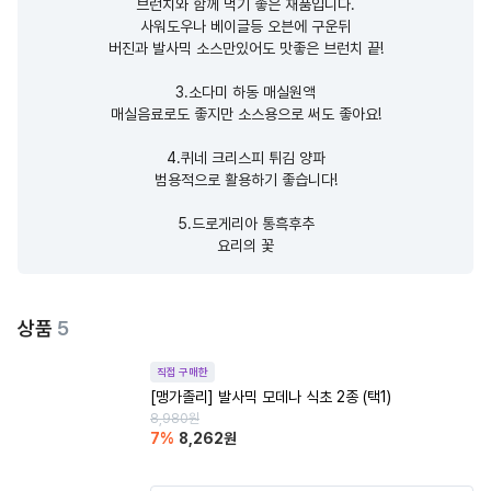
브런치와 함께 먹기 좋은 재품입니다.

사워도우나 베이글등 오븐에 구운뒤

버진과 발사믹 소스만있어도 맛좋은 브런치 끝!

3.소다미 하동 매실원액

매실음료로도 좋지만 소스용으로 써도 좋아요!

4.퀴네 크리스피 튀김 양파

범용적으로 활용하기 좋습니다!

5.드로게리아 통흑후추

요리의 꽃
상품
5
직접 구매한
[맹가졸리] 발사믹 모데나 식초 2종 (택1)
8,980
원
7
%
8,262
원