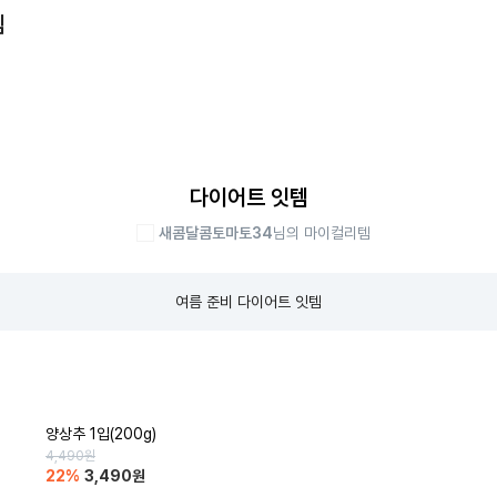
템
다이어트 잇템
새콤달콤토마토34
님의 마이컬리템
여름 준비 다이어트 잇템
양상추 1입(200g)
4,490
원
22
%
3,490
원