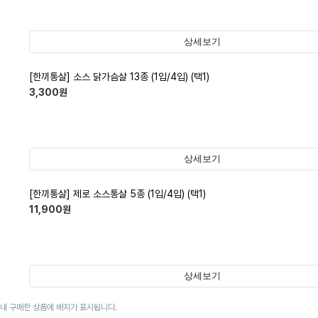
상세보기
[한끼통살] 소스 닭가슴살 13종 (1입/4입) (택1)
3,300
원
상세보기
[한끼통살] 제로 소스통살 5종 (1입/4입) (택1)
11,900
원
상세보기
이내 구매한 상품에 배지가 표시됩니다.