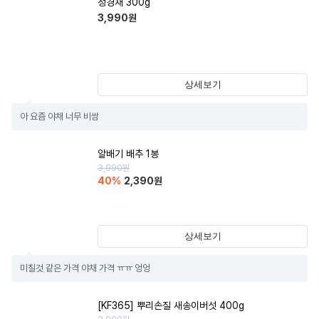
청경채 300g
3,990
원
상세보기
아 요즘 야채 너무 비쌈
알배기 배추 1봉
3,990
원
40
%
2,390
원
상세보기
미칠것 같은 가격 야채 가격 ㅠㅠ 엉엉
[KF365] 뿌리손질 새송이버섯 400g