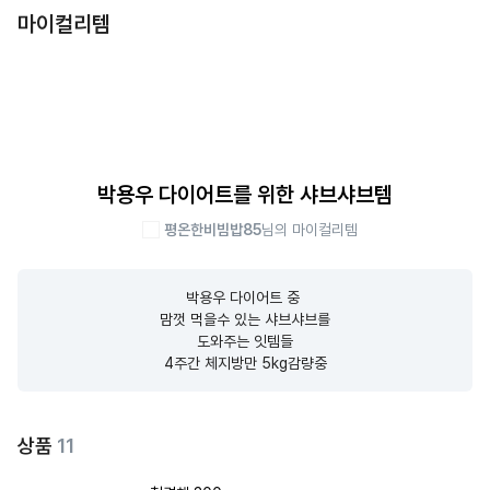
마이컬리템
박용우 다이어트를 위한 샤브샤브템
평온한비빔밥85
님의 마이컬리템
박용우 다이어트 중 

맘껏 먹을수 있는 샤브샤브를

도와주는 잇템들

4주간 체지방만 5kg감량중
상품
11