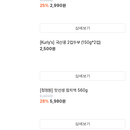
3,990
원
25
%
2,990
원
상세보기
[Kurly's] 국산콩 2컵두부 (150g*2컵)
2,500
원
상세보기
[청정원] 맛선생 참치액 560g
8,400
원
28
%
5,980
원
상세보기