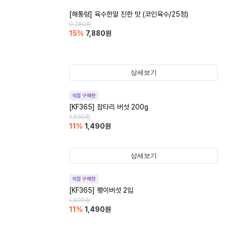
[해통령] 육수한알 진한 맛 (코인육수/25정)
9,280
원
15
%
7,880
원
상세보기
직접 구매한
[KF365] 참타리 버섯 200g
1,690
원
11
%
1,490
원
상세보기
직접 구매한
[KF365] 팽이버섯 2입
1,690
원
11
%
1,490
원