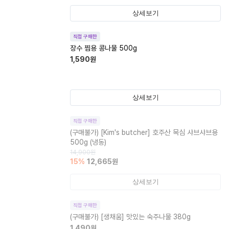
상세보기
직접 구매한
장수 찜용 콩나물 500g
1,590
원
상세보기
직접 구매한
(구매불가)
[Kim's butcher] 호주산 목심 샤브샤브용
500g (냉동)
14,900
원
15
%
12,665
원
상세보기
직접 구매한
(구매불가)
[생채움] 맛있는 숙주나물 380g
1,490
원