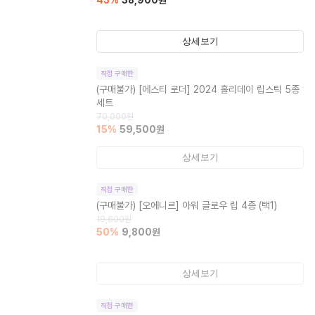
43
%
38,900
원
상세보기
직접 구매한
(구매불가)
[에스티 로더] 2024 홀리데이 립스틱 5종
세트
70,000
원
15
%
59,500
원
상세보기
직접 구매한
(구매불가)
[오에니르] 아워 글로우 립 4종 (택1)
19,600
원
50
%
9,800
원
상세보기
직접 구매한