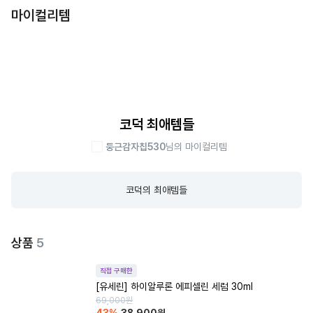
마이컬리템
코덕 최애템들
둥근감자칩530
님의 마이컬리템
코덕의 최애템들
상품
5
직접 구매한
[유세린] 하이알루론 에피셀린 세럼 30ml
69,000
원