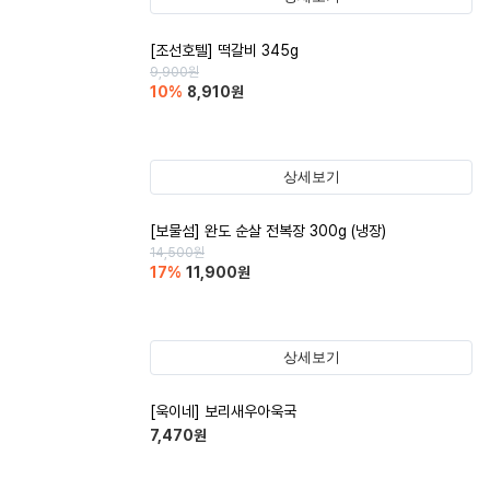
[조선호텔] 떡갈비 345g
9,900
원
10
%
8,910
원
상세보기
[보물섬] 완도 순살 전복장 300g (냉장)
14,500
원
17
%
11,900
원
상세보기
[욱이네] 보리새우아욱국
7,470
원