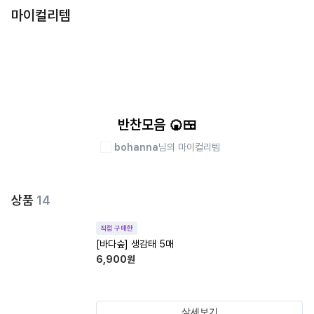
마이컬리템
반찬모음 🍘🍱
bohanna
님의 마이컬리템
상품
14
직접 구매한
[바다숲] 생감태 5매
6,900
원
상세보기