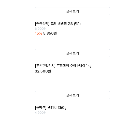
상세보기
[연안식당] 꼬막 비빔장 2종 (택1)
6,900
원
15
%
5,850
원
상세보기
[조선호텔김치] 프리미엄 오이소박이 1kg
32,500
원
상세보기
[해담촌] 백김치 350g
4,900
원