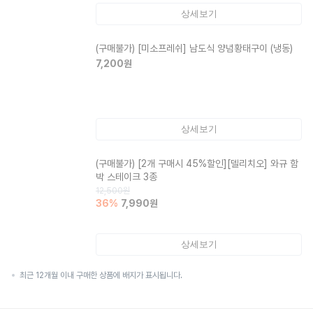
상세보기
(구매불가)
[미소프레쉬] 남도식 양념황태구이 (냉동)
7,200
원
상세보기
(구매불가)
[2개 구매시 45%할인][델리치오] 와규 함
박 스테이크 3종
12,500
원
36
%
7,990
원
상세보기
최근 12개월 이내 구매한 상품에 배지가 표시됩니다.