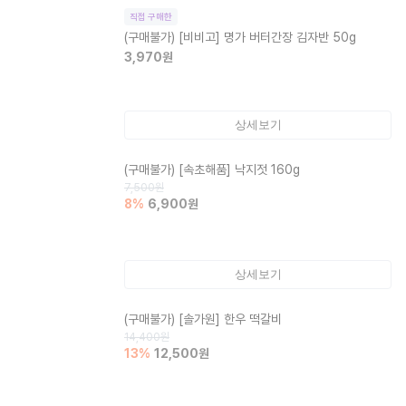
직접 구매한
(구매불가)
[비비고] 명가 버터간장 김자반 50g
3,970
원
상세보기
(구매불가)
[속초해품] 낙지젓 160g
7,500
원
8
%
6,900
원
상세보기
(구매불가)
[솔가원] 한우 떡갈비
14,400
원
13
%
12,500
원