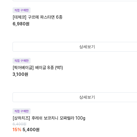
직접 구매한
[데체코] 구르메 파스타면 6종
6,980
원
상세보기
직접 구매한
[픽어베이글] 베이글 8종 (택1)
3,100
원
상세보기
직접 구매한
[상하치즈] 후레쉬 보코치니 모짜렐라 100g
6,400
원
15
%
5,400
원