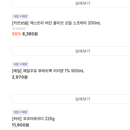
상세보기
직접 구매한
[카르보넬] 엑스트라 버진 올리브 오일 스프레이 200mL
11,980
원
30
%
8,380
원
상세보기
직접 구매한
[매일] 매일우유 후레쉬팩 저지방 1% 900mL
2,970
원
상세보기
직접 구매한
[허쉬] 코코아파우더 226g
11,900
원