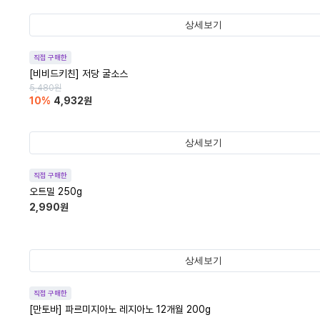
상세보기
직접 구매한
[비비드키친] 저당 굴소스
5,480
원
10
%
4,932
원
상세보기
직접 구매한
오트밀 250g
2,990
원
상세보기
직접 구매한
[만토바] 파르미지아노 레지아노 12개월 200g