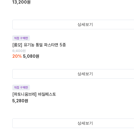
13,200
원
상세보기
직접 구매한
[룸모] 유기농 통밀 파스타면 5종
6,400
원
20
%
5,080
원
상세보기
직접 구매한
[파토니움브레] 바질페스토
5,280
원
상세보기