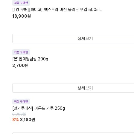
직접 구매한
[1병 구매][파미고] 엑스트라 버진 올리브 오일 500mL
18,900
원
상세보기
직접 구매한
[몬]현미월남쌈 200g
2,700
원
상세보기
직접 구매한
[밀가루대신] 아몬드 가루 250g
8,980
원
8
%
8,180
원