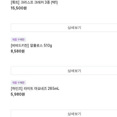
[룩트] 크리스프 크래커 3종 (택1)
15,500
원
상세보기
직접 구매한
[비비드키친] 알룰로스 510g
8,580
원
상세보기
직접 구매한
[하인즈] 라이트 마요네즈 285mL
5,980
원
상세보기