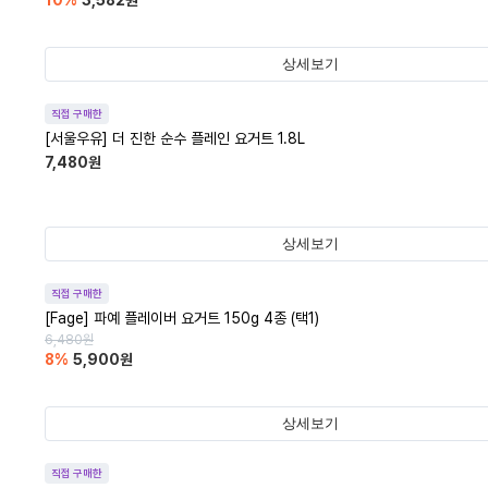
10
%
3,582
원
상세보기
직접 구매한
[서울우유] 더 진한 순수 플레인 요거트 1.8L
7,480
원
상세보기
직접 구매한
[Fage] 파예 플레이버 요거트 150g 4종 (택1)
6,480
원
8
%
5,900
원
상세보기
직접 구매한