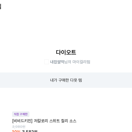
템
다이오트
내찹쌀떡
님의 마이컬리템
내가 구매한 다욧 템
직접 구매한
[비비드키친] 저칼로리 스위트 칠리 소스
3,980
원