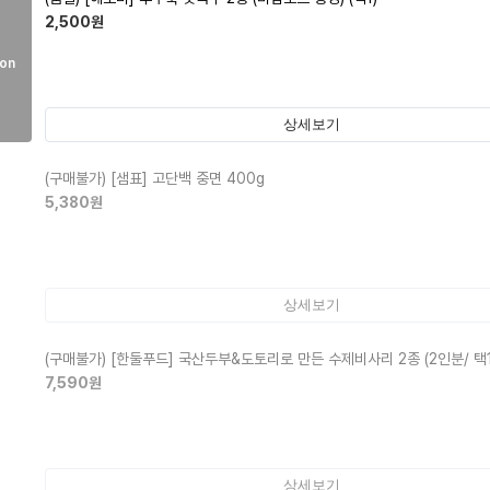
2,500
원
on
상세보기
(구매불가)
[샘표] 고단백 중면 400g
5,380
원
상세보기
(구매불가)
[한둘푸드] 국산두부&도토리로 만든 수제비사리 2종 (2인분/ 택1
7,590
원
상세보기