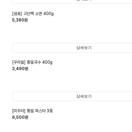
[샘표] 고단백 소면 400g
5,380
원
상세보기
[우리밀] 통밀국수 400g
3,490
원
상세보기
[미주라] 통밀 파스타 3종
6,500
원