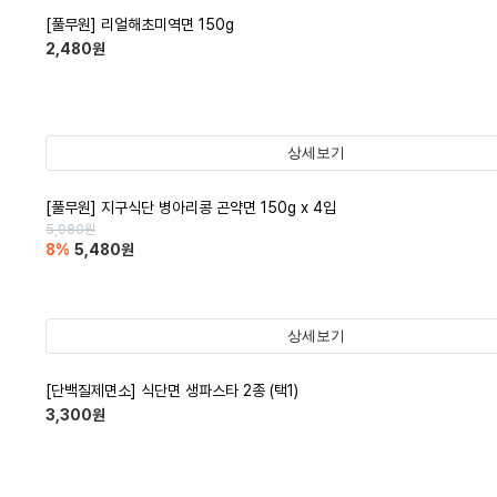
[풀무원] 리얼해초미역면 150g
2,480
원
상세보기
[풀무원] 지구식단 병아리콩 곤약면 150g x 4입
5,980
원
8
%
5,480
원
상세보기
[단백질제면소] 식단면 생파스타 2종 (택1)
3,300
원