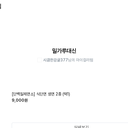
템
밀가루대신
시큼한감귤377
님의 마이컬리템
[단백질제면소] 식단면 생면 2종 (택1)
9,000
원
상세보기