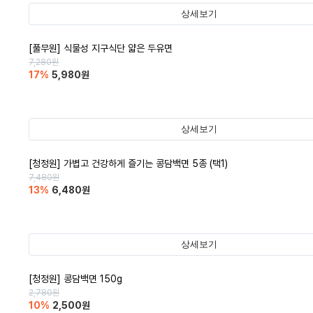
상세보기
[풀무원] 식물성 지구식단 얇은 두유면
7,280
원
17
%
5,980
원
상세보기
[청정원] 가볍고 건강하게 즐기는 콩담백면 5종 (택1)
7,480
원
13
%
6,480
원
상세보기
[청정원] 콩담백면 150g
2,780
원
10
%
2,500
원