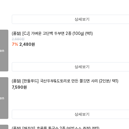
상세보기
(품절)
[CJ] 가벼운 고단백 두부면 2종 (100g) (택1)
2,680
원
7
%
2,480
원
on
상세보기
(품절)
[한둘푸드] 국산두부&도토리로 만든 쫄깃면 사리 (2인분/ 택1)
7,590
원
on
상세보기
(품절)
[해조미] 후루룩 톳국수 2종 (비빔소스 증정) (택1)