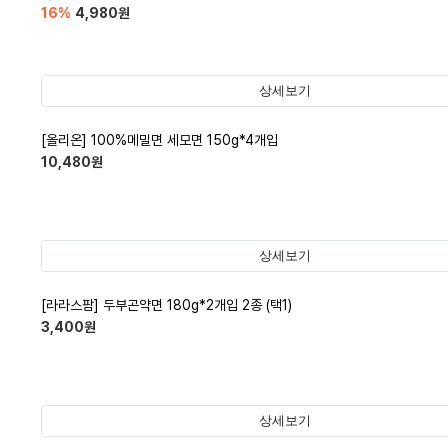
16
%
4,980
원
상세보기
[올리온] 100%메밀면 세모면 150g*4개입
10,480
원
상세보기
[라라스팜] 두부곤약면 180g*2개입 2종 (택1)
3,400
원
상세보기