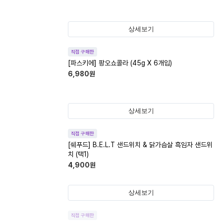
상세보기
직접 구매한
[파스키에] 팡오쇼콜라 (45g X 6개입)
6,980
원
상세보기
직접 구매한
[쉐푸드] B.E.L.T 샌드위치 & 닭가슴살 흑임자 샌드위
치 (택1)
4,900
원
상세보기
직접 구매한