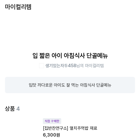
마이컬리템
입 짧은 아이 아침식사 단골메뉴
생기있는자두458
님의 마이컬리템
입맛 까다로운 아이도 잘 먹는 아침식사 단골메뉴
상품
4
직접 구매한
[집반찬연구소] 멸치주먹밥 재료
6,300
원