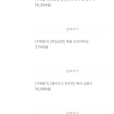
10,200
원
상세보기
(구매불가)
[튀김공방] 매콤 오징어튀김
7,700
원
상세보기
(구매불가)
[올바르고 반듯한] 베러 김말이
10,980
원
상세보기