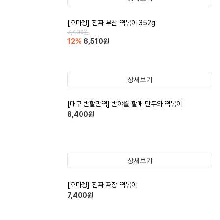
[오마뎅] 진짜 부산 떡볶이 352g
7,400
원
12
%
6,510
원
상세보기
[대구 반할만떡] 반야월 할매 만두와 떡볶이
8,400
원
상세보기
[오마뎅] 진짜 짜장 떡볶이
7,400
원