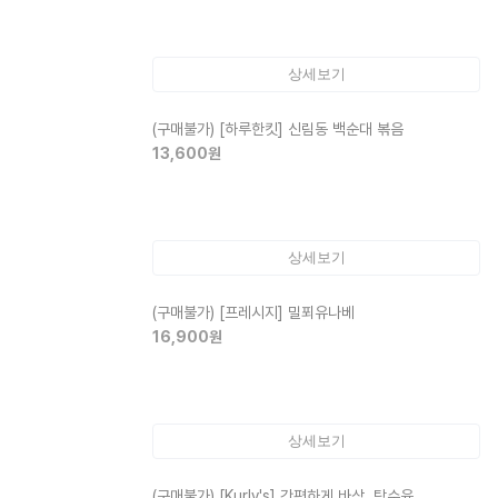
상세보기
(구매불가)
[하루한킷] 신림동 백순대 볶음
13,600
원
상세보기
(구매불가)
[프레시지] 밀푀유나베
16,900
원
상세보기
(구매불가)
[Kurly's] 간편하게 바삭, 탕수육