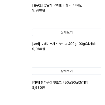
[풀무원] 왕감자 모짜렐라 핫도그 4개입
9,980
원
상세보기
[고메] 포테이토치즈 핫도그 400g(100gX4개입)
9,980
원
상세보기
[하림] 닭가슴살 핫도그 450g(90gX5개입)
8,980
원