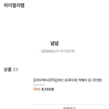
마이컬리템
념념
냠냠념념
님의 마이컬리템
상품
23
[2개구매시20%][부산 상국이네] 떡볶이 (2~3인분)
9,000
원
10
%
8,100
원
상세보기