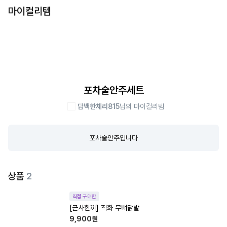
마이컬리템
포차술안주세트
담백한체리815
님의 마이컬리템
포차술안주입니다
상품
2
직접 구매한
[근사한끼] 직화 무뼈닭발
9,900
원