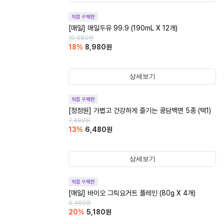
직접 구매한
[매일] 매일두유 99.9 (190mL X 12개)
10,980
원
18
%
8,980
원
상세보기
직접 구매한
[청정원] 가볍고 건강하게 즐기는 콩담백면 5종 (택1)
7,480
원
13
%
6,480
원
상세보기
직접 구매한
[매일] 바이오 그릭요거트 플레인 (80g X 4개)
6,480
원
20
%
5,180
원