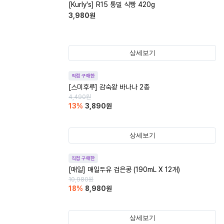
[Kurly's] R15 통밀 식빵 420g
3,980
원
상세보기
직접 구매한
[스미후루] 감숙왕 바나나 2종
4,490
원
13
%
3,890
원
상세보기
직접 구매한
[매일] 매일두유 검은콩 (190mL X 12개)
10,980
원
18
%
8,980
원
상세보기