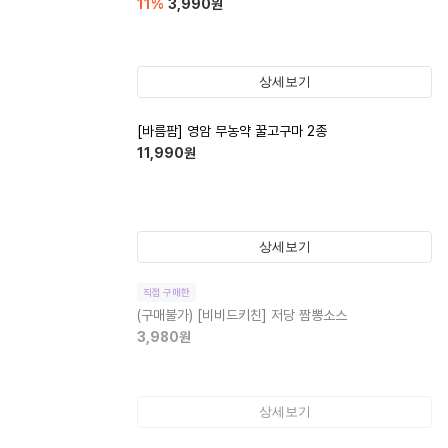
11
%
3,990
원
상세보기
[바름팜] 영암 무농약 꿀고구마 2종
11,990
원
상세보기
직접 구매한
(구매불가)
[비비드키친] 저당 짬뽕소스
3,980
원
상세보기