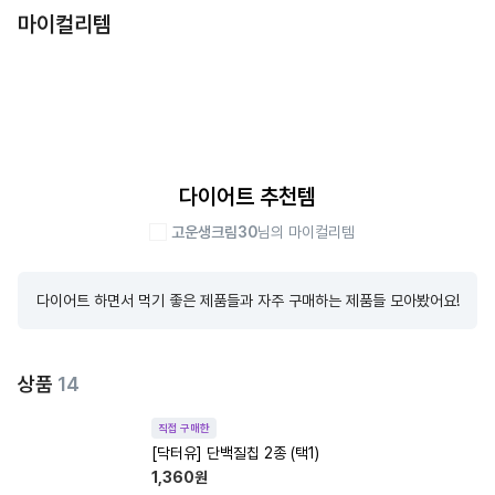
마이컬리템
다이어트 추천템
고운생크림30
님의 마이컬리템
다이어트 하면서 먹기 좋은 제품들과 자주 구매하는 제품들 모아봤어요!
상품
14
직접 구매한
[닥터유] 단백질칩 2종 (택1)
1,360
원