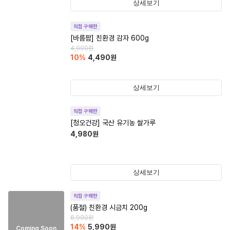
상세보기
직접 구매한
[바름팜] 친환경 감자 600g
4,990
원
10
%
4,490
원
상세보기
직접 구매한
[청오건강] 국산 유기농 쌀가루
4,980
원
상세보기
직접 구매한
(품절)
친환경 시금치 200g
6,990
원
14
%
5,990
원
Coming Soon