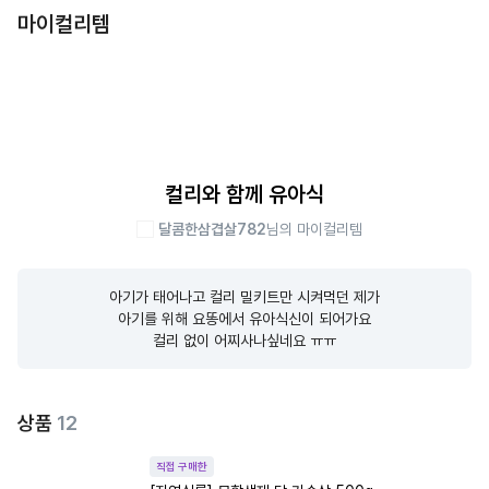
마이컬리템
컬리와 함께 유아식
달콤한삼겹살782
님의 마이컬리템
아기가 태어나고 컬리 밀키트만 시켜먹던 제가

아기를 위해 요똥에서 유아식신이 되어가요

컬리 없이 어찌사나싶네요 ㅠㅠ
상품
12
직접 구매한