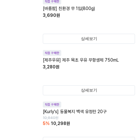
직접 구매한
[바름팜] 친환경 무 1입(800g)
3,690
원
상세보기
직접 구매한
[제주우유] 제주 목초 우유 무항생제 750mL
3,280
원
상세보기
직접 구매한
[Kurly's] 동물복지 백색 유정란 20구
10,840
원
5
%
10,298
원