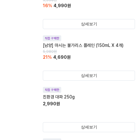
5,990
원
16
%
4,990
원
상세보기
직접 구매한
[남양] 마시는 불가리스 플레인 (150mL X 4개)
5,980
원
21
%
4,690
원
상세보기
직접 구매한
친환경 대파 250g
2,990
원
상세보기