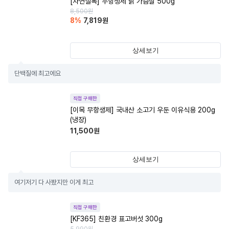
[자연실록] 무항생제 닭 가슴살 500g
8,500
원
8
%
7,819
원
상세보기
단백질에 최고에요
직접 구매한
[이목 무항생제] 국내산 소고기 우둔 이유식용 200g
(냉장)
11,500
원
상세보기
여기저기 다 사봤지만 이게 최고
직접 구매한
[KF365] 친환경 표고버섯 300g