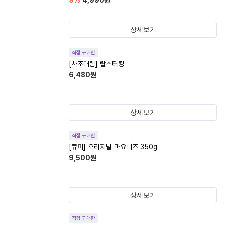
9
%
4,990
원
상세보기
직접 구매한
[사조대림] 랍스터킹
6,480
원
상세보기
직접 구매한
[큐피] 오리지널 마요네즈 350g
9,500
원
상세보기
직접 구매한