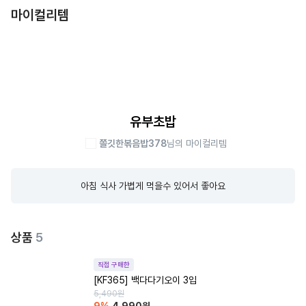
마이컬리템
유부초밥
쫄깃한볶음밥378
님의 마이컬리템
아침 식사 가볍게 먹을수 있어서 좋아요
상품
5
직접 구매한
[KF365] 백다다기오이 3입
5,490
원