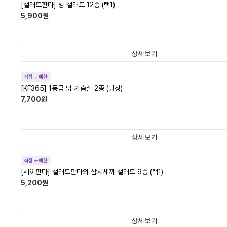
[샐러드판다] 병 샐러드 12종 (택1)
5,900
원
상세보기
직접 구매한
[KF365] 1등급 닭 가슴살 2종 (냉장)
7,700
원
상세보기
직접 구매한
[세끼판다] 샐러드판다의 삼시세끼 샐러드 9종 (택1)
5,200
원
상세보기