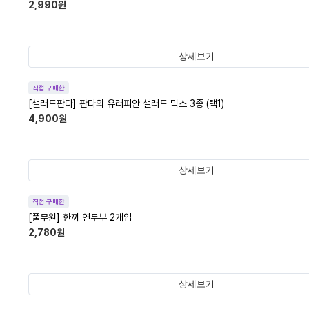
2,990
원
상세보기
직접 구매한
[샐러드판다] 판다의 유러피안 샐러드 믹스 3종 (택1)
4,900
원
상세보기
직접 구매한
[풀무원] 한끼 연두부 2개입
2,780
원
상세보기