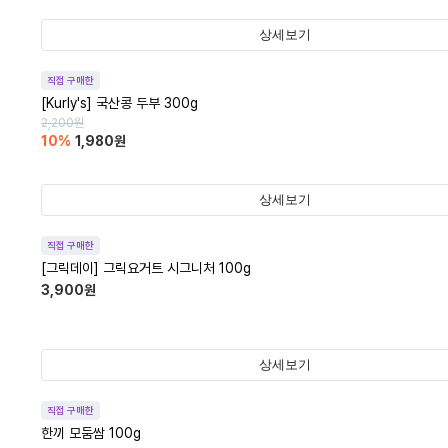
상세보기
직접 구매한
[Kurly's] 국산콩 두부 300g
2,200
원
10
%
1,980
원
상세보기
직접 구매한
[그릭데이] 그릭요거트 시그니처 100g
3,900
원
상세보기
직접 구매한
한끼 모둠쌈 100g