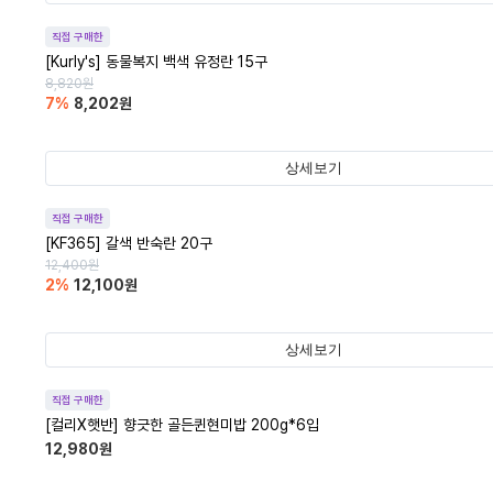
직접 구매한
[Kurly's] 동물복지 백색 유정란 15구
8,820
원
7
%
8,202
원
상세보기
직접 구매한
[KF365] 갈색 반숙란 20구
12,400
원
2
%
12,100
원
상세보기
직접 구매한
[컬리X햇반] 향긋한 골든퀸현미밥 200g*6입
12,980
원