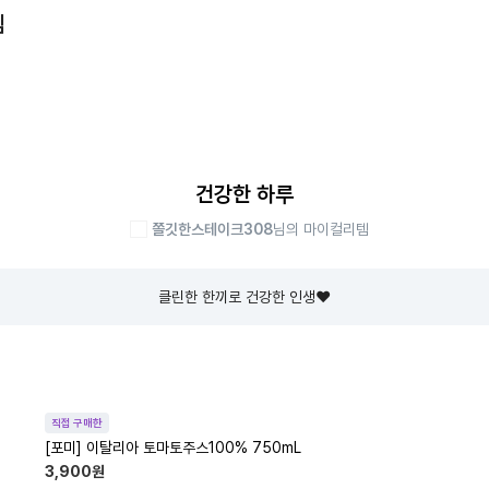
템
건강한 하루
쫄깃한스테이크308
님의 마이컬리템
클린한 한끼로 건강한 인생❤
직접 구매한
[포미] 이탈리아 토마토주스100% 750mL
3,900
원