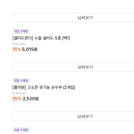
상세보기
직접 구매한
[샐러드판다] 누들 샐러드 5종 (택1)
5,900
원
15
%
5,015
원
상세보기
직접 구매한
[풀무원] 고소한 유기농 순두부 (2개입)
3,400
원
25
%
2,520
원
상세보기
직접 구매한