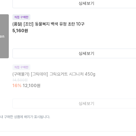
상세보기
직접 구매한
(품절)
[조인] 동물복지 백색 유정 초란 10구
5,160
원
on
상세보기
직접 구매한
(구매불가)
[그릭데이] 그릭요거트 시그니처 450g
14,500
원
16
%
12,100
원
상세보기
이내 구매한 상품에 배지가 표시됩니다.