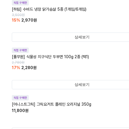
직접 구매한
[하림] 수비드 냉장 닭가슴살 5종 (1개입/6개입)
3,500
원
15
%
2,970
원
상세보기
직접 구매한
[풀무원] 식물성 지구식단 두부면 100g 2종 (택1)
2,780
원
17
%
2,280
원
상세보기
직접 구매한
[어니스트그릭] 그릭요거트 플레인 오리지널 350g
11,800
원