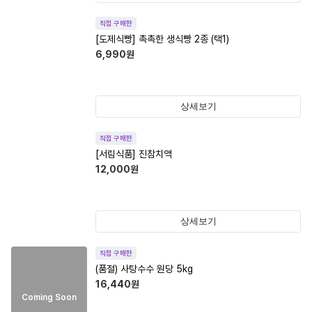
직접 구매한
[도제식빵] 촉촉한 생식빵 2종 (택1)
6,990
원
상세보기
직접 구매한
[서림식품] 진참치액
12,000
원
상세보기
직접 구매한
(품절)
사탕수수 원당 5kg
16,440
원
Coming Soon