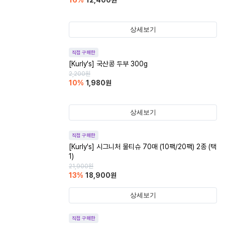
16
%
12,400
원
상세보기
직접 구매한
[Kurly's] 국산콩 두부 300g
2,200
원
10
%
1,980
원
상세보기
직접 구매한
[Kurly's] 시그니처 물티슈 70매 (10팩/20팩) 2종 (택
1)
21,900
원
13
%
18,900
원
상세보기
직접 구매한