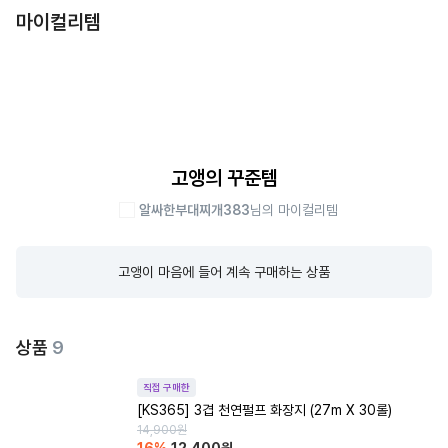
마이컬리템
고앵의 꾸준템
알싸한부대찌개383
님의 마이컬리템
고앵이 마음에 들어 계속 구매하는 상품
상품
9
직접 구매한
[KS365] 3겹 천연펄프 화장지 (27m X 30롤)
14,900
원