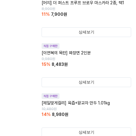
[머지] 더 퍼스트 프루프 브로우 마스카라 2종, 택1
8,900
원
11
%
7,900
원
상세보기
직접 구매한
[이연복의 목란] 짜장면 2인분
9,980
원
15
%
8,483
원
상세보기
직접 구매한
[제일맞게컬리] 육즙+왕교자 만두 1.01kg
10,480
원
14
%
8,980
원
상세보기