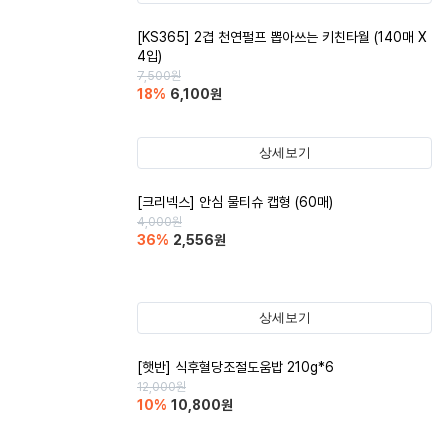
[KS365] 2겹 천연펄프 뽑아쓰는 키친타월 (140매 X
4입)
7,500
원
18
%
6,100
원
상세보기
[크리넥스] 안심 물티슈 캡형 (60매)
4,000
원
36
%
2,556
원
상세보기
[햇반] 식후혈당조절도움밥 210g*6
12,000
원
10
%
10,800
원