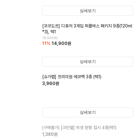
상세보기
[코코도르] 디퓨저 3개입 퍼플박스 패키지 9종(120ml
*3), 택1
16,900
원
11
%
14,900
원
상세보기
[슈가랩] 프리미엄 에코백 3종 (택1)
3,960
원
상세보기
(구매불가)
[크린랲] 위생 원형 접시 4종(택1)
1,380
원