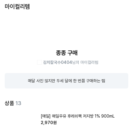
마이컬리템
종종 구매
김치칼국수0404
님의 마이컬리템
매달 사진 않지만 두세 달에 한 번쯤 구매하는 템
상품
13
[매일] 매일우유 후레쉬팩 저지방 1% 900mL
2,970
원