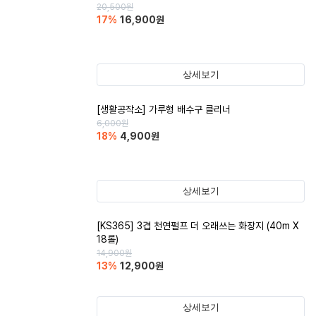
20,500
원
17
%
16,900
원
상세보기
[생활공작소] 가루형 배수구 클리너
6,000
원
18
%
4,900
원
상세보기
[KS365] 3겹 천연펄프 더 오래쓰는 화장지 (40m X
18롤)
14,900
원
13
%
12,900
원
상세보기