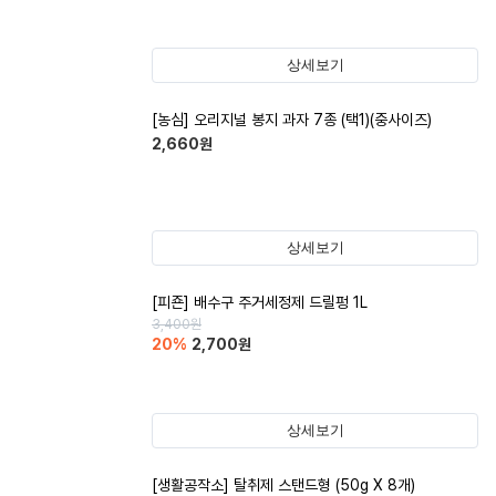
상세보기
[농심] 오리지널 봉지 과자 7종 (택1)(중사이즈)
2,660
원
상세보기
[피죤] 배수구 주거세정제 드릴펑 1L
3,400
원
20
%
2,700
원
상세보기
[생활공작소] 탈취제 스탠드형 (50g X 8개)