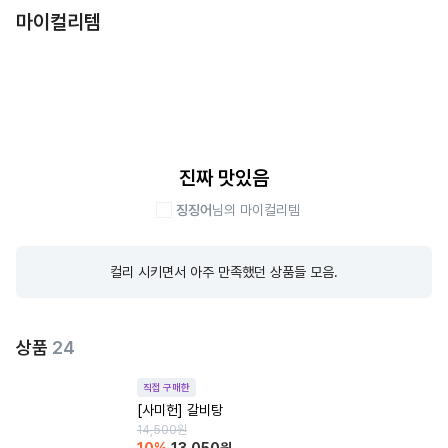
마이컬리템
진짜 맛있음
징징어
님의 마이컬리템
컬리 시키면서 아주 만족했던 상품들 모음.
상품
24
직접 구매한
[사미헌] 갈비탕
14,500
원