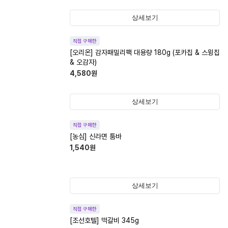
상세보기
직접 구매한
[오리온] 감자패밀리팩 대용량 180g (포카칩 & 스윙칩
& 오감자)
4,580
원
상세보기
직접 구매한
[농심] 신라면 툼바
1,540
원
상세보기
직접 구매한
[조선호텔] 떡갈비 345g