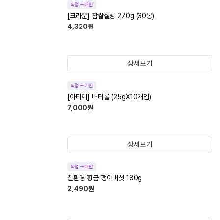
직접 구매한
[크라운] 참쌀설병 270g (30봉)
4,320
원
상세보기
직접 구매한
[아티제] 버터롤 (25gX10개입)
7,000
원
상세보기
직접 구매한
친환경 황금 팽이버섯 180g
2,490
원