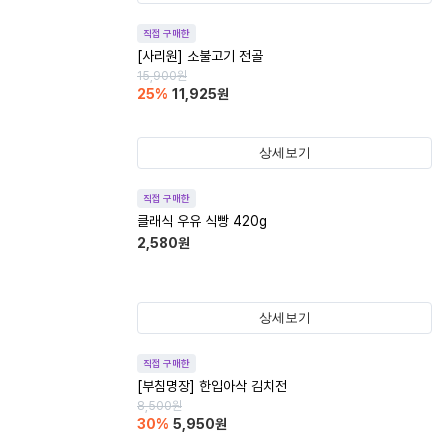
직접 구매한
[사리원] 소불고기 전골
15,900
원
25
%
11,925
원
상세보기
직접 구매한
클래식 우유 식빵 420g
2,580
원
상세보기
직접 구매한
[부침명장] 한입아삭 김치전
8,500
원
30
%
5,950
원