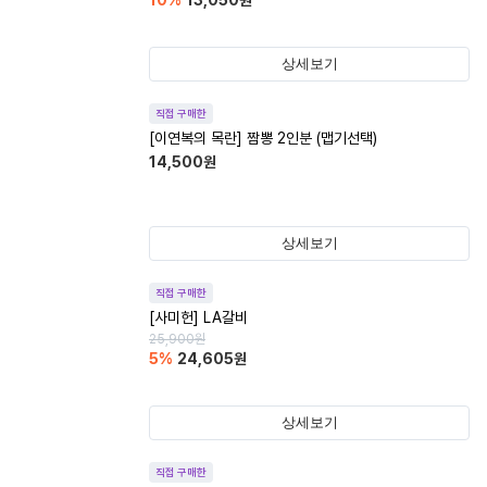
10
%
13,050
원
상세보기
직접 구매한
[이연복의 목란] 짬뽕 2인분 (맵기선택)
14,500
원
상세보기
직접 구매한
[사미헌] LA갈비
25,900
원
5
%
24,605
원
상세보기
직접 구매한