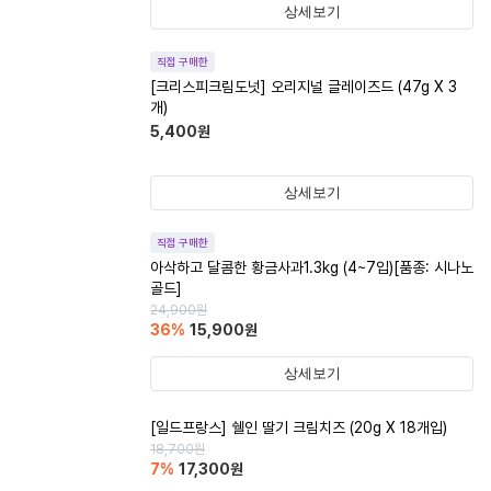
상세보기
직접 구매한
[크리스피크림도넛] 오리지널 글레이즈드 (47g X 3
개)
5,400
원
상세보기
직접 구매한
아삭하고 달콤한 황금사과1.3kg (4~7입)[품종: 시나노
골드]
24,900
원
36
%
15,900
원
상세보기
[일드프랑스] 쉘인 딸기 크림치즈 (20g X 18개입)
18,700
원
7
%
17,300
원