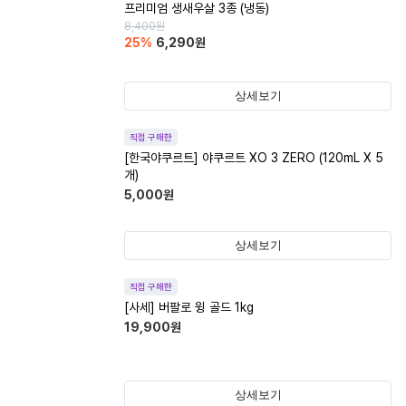
프리미엄 생새우살 3종 (냉동)
8,400
원
25
%
6,290
원
상세보기
직접 구매한
[한국야쿠르트] 야쿠르트 XO 3 ZERO (120mL X 5
개)
5,000
원
상세보기
직접 구매한
[사세] 버팔로 윙 골드 1kg
19,900
원
상세보기