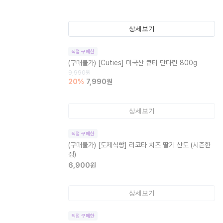
상세보기
직접 구매한
(구매불가)
[Cuties] 미국산 큐티 만다린 800g
9,990
원
20
%
7,990
원
상세보기
직접 구매한
(구매불가)
[도제식빵] 리코타 치즈 딸기 산도 (시즌한
정)
6,900
원
상세보기
직접 구매한