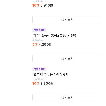
9,900
원
10
%
8,910
원
상세보기
직접 구매한
[해태] 맛동산 304g (38g x 8팩)
4,640
원
8
%
4,260
원
상세보기
직접 구매한
[오뚜기] 컵누들 마라탕 6입
9,480
원
10
%
8,500
원
상세보기