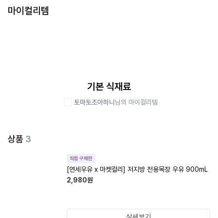
마이컬리템
기본 식재료
토마토조아하니
님의 마이컬리템
상품
3
직접 구매한
[연세우유 x 마켓컬리] 저지방 전용목장 우유 900mL
2,980
원
상세보기