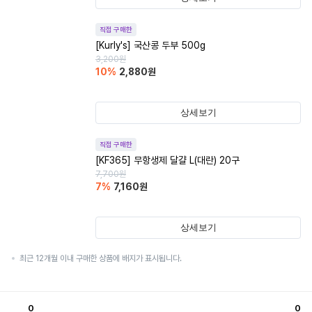
직접 구매한
[Kurly's] 국산콩 두부 500g
3,200
원
10
%
2,880
원
상세보기
직접 구매한
[KF365] 무항생제 달걀 L(대란) 20구
7,700
원
7
%
7,160
원
상세보기
최근 12개월 이내 구매한 상품에 배지가 표시됩니다.
0
0