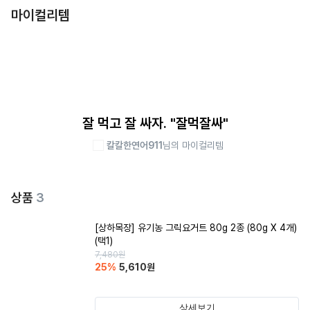
마이컬리템
잘 먹고 잘 싸자. "잘먹잘싸"
칼칼한연어911
님의 마이컬리템
상품
3
[상하목장] 유기농 그릭요거트 80g 2종 (80g X 4개)
(택1)
7,480
원
25
%
5,610
원
상세보기