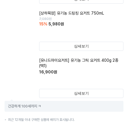
[상하목장] 유기농 드링킹 요거트 750mL
7,080
원
15
%
5,980
원
상세보기
[유니드마이요거트] 유기농 그릭 요거트 400g 2종
(택1)
16,900
원
상세보기
건강하게 100세까지 ㅋ
최근 12개월 이내 구매한 상품에 배지가 표시됩니다.