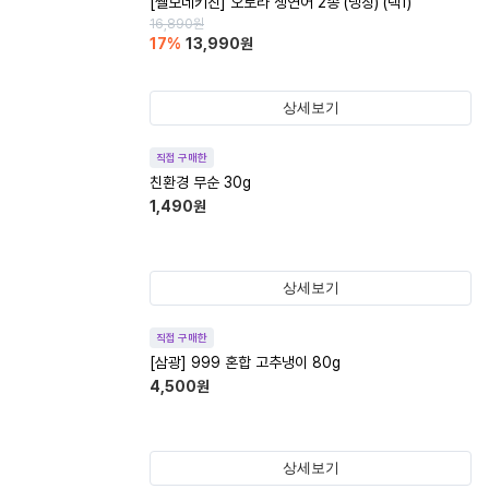
[쌜모네키친] 오로라 생연어 2종 (냉장) (택1)
16,890
원
17
%
13,990
원
상세보기
직접 구매한
친환경 무순 30g
1,490
원
상세보기
직접 구매한
[삼광] 999 혼합 고추냉이 80g
4,500
원
상세보기