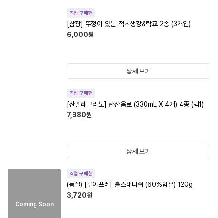
직접 구매한
[삼광] 뚜껑이 있는 적초생강&락교 2종 (3개입)
6,000
원
상세보기
직접 구매한
[산펠레그리노] 탄산음료 (330mL X 4개) 4종 (택1)
7,980
원
상세보기
직접 구매한
(품절)
[루이프레] 홀스래디쉬 (60%함유) 120g
3,720
원
Coming Soon