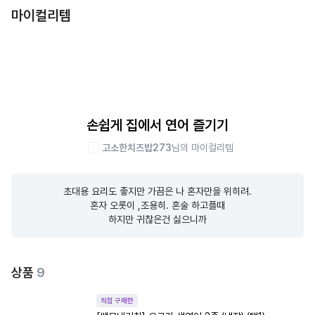
마이컬리템
손쉽게 집에서 연어 즐기기
고소한치즈밥273
님의 마이컬리템
초대용 요리도 좋지만 가끔은 나 혼자만을 위히려.

혼자 오롯이 ,조용히. 혼술 하고플때

하지만 귀찮은건 싫으니까
상품
9
직접 구매한