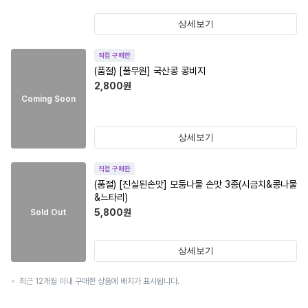
상세보기
직접 구매한
(품절)
[풀무원] 국산콩 콩비지
2,800
원
Coming Soon
상세보기
직접 구매한
(품절)
[진실된손맛] 모둠나물 손맛 3종(시금치&콩나물
&느타리)
5,800
원
Sold Out
상세보기
최근 12개월 이내 구매한 상품에 배지가 표시됩니다.