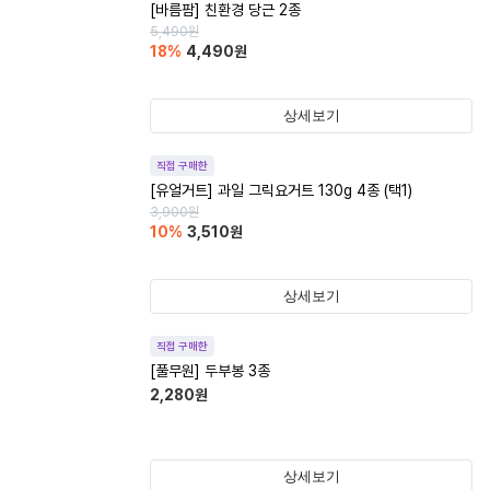
[바름팜] 친환경 당근 2종
5,490
원
18
%
4,490
원
상세보기
직접 구매한
[유얼거트] 과일 그릭요거트 130g 4종 (택1)
3,900
원
10
%
3,510
원
상세보기
직접 구매한
[풀무원] 두부봉 3종
2,280
원
상세보기