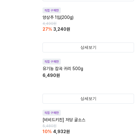
직접 구매한
양상추 1입(200g)
4,490
원
27
%
3,240
원
상세보기
직접 구매한
유기농 잡곡 귀리 500g
6,490
원
상세보기
직접 구매한
[비비드키친] 저당 굴소스
5,480
원
10
%
4,932
원