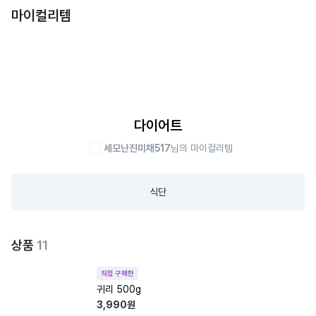
마이컬리템
다이어트
세모난진미채517
님의 마이컬리템
식단
상품
11
직접 구매한
귀리 500g
3,990
원