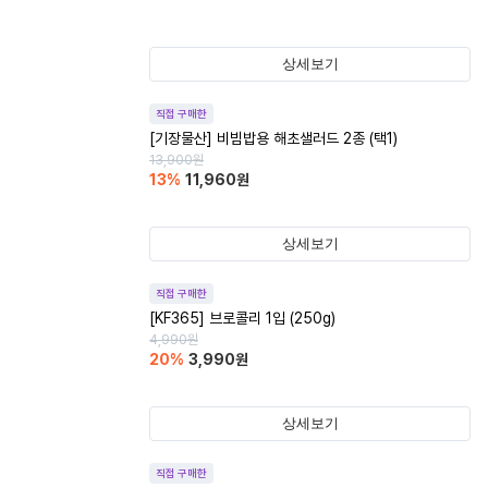
상세보기
직접 구매한
[기장물산] 비빔밥용 해초샐러드 2종 (택1)
13,900
원
13
%
11,960
원
상세보기
직접 구매한
[KF365] 브로콜리 1입 (250g)
4,990
원
20
%
3,990
원
상세보기
직접 구매한