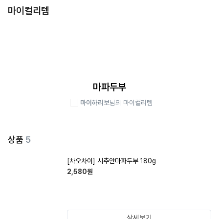
마이컬리템
마파두부
마이하리보
님의 마이컬리템
상품
5
[차오차이] 시추안마파두부 180g
2,580
원
상세보기