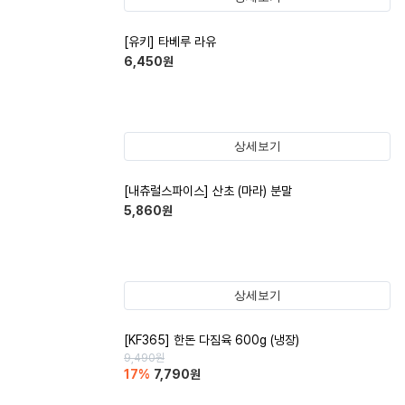
[유키] 타베루 라유
6,450
원
상세보기
[내츄럴스파이스] 산초 (마라) 분말
5,860
원
상세보기
[KF365] 한돈 다짐육 600g (냉장)
9,490
원
17
%
7,790
원