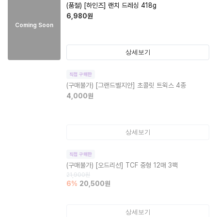
(품절)
[하인즈] 랜치 드레싱 418g
6,980
원
Coming Soon
상세보기
직접 구매한
(구매불가)
[그랜드벨지안] 초콜릿 트윅스 4종
4,000
원
상세보기
직접 구매한
(구매불가)
[오드리선] TCF 중형 12매 3팩
21,900
원
6
%
20,500
원
상세보기