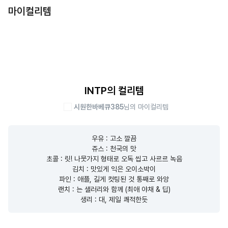
마이컬리템
INTP의 컬리템
시원한바베큐385
님의 마이컬리템
우유 : 고소 깔끔

쥬스 : 천국의 맛

초콜 : 릿! 나뭇가지 형태로 오독 씹고 사르르 녹음

김치 : 맛있게 익은 오이소박이

파인 : 애플, 길게 컷팅된 것 통째로 와앙

랜치 : 는 샐러리와 함께 (최애 야채 & 딥)

생리 : 대, 제일 쾌적한듯