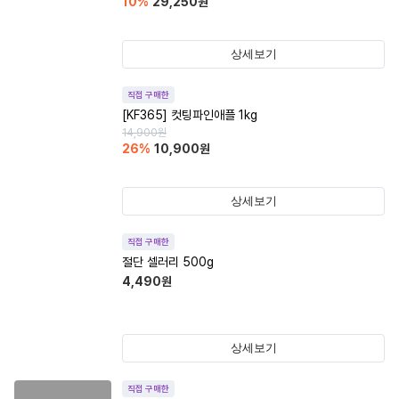
10
%
29,250
원
상세보기
직접 구매한
[KF365] 컷팅파인애플 1kg
14,900
원
26
%
10,900
원
상세보기
직접 구매한
절단 셀러리 500g
4,490
원
상세보기
직접 구매한