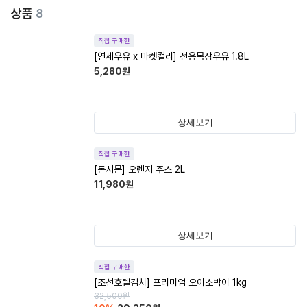
상품
8
직접 구매한
[연세우유 x 마켓컬리] 전용목장우유 1.8L
5,280
원
상세보기
직접 구매한
[돈시몬] 오렌지 주스 2L
11,980
원
상세보기
직접 구매한
[조선호텔김치] 프리미엄 오이소박이 1kg
32,500
원