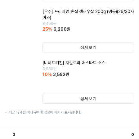
[우주] 프리미엄 손질 생새우살 200g (냉동)(26/30사
이즈)
8,400
원
25
%
6,290
원
상세보기
[비비드키친] 저칼로리 머스타드 소스
3,980
원
10
%
3,582
원
상세보기
최근 12개월 이내 구매한 상품에 배지가 표시됩니다.
0
0