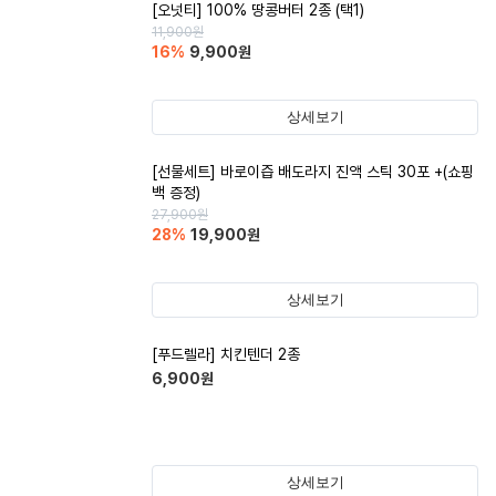
[오넛티] 100% 땅콩버터 2종 (택1)
11,900
원
16
%
9,900
원
상세보기
[선물세트] 바로이즙 배도라지 진액 스틱 30포 +(쇼핑
백 증정)
27,900
원
28
%
19,900
원
상세보기
[푸드렐라] 치킨텐더 2종
6,900
원
상세보기