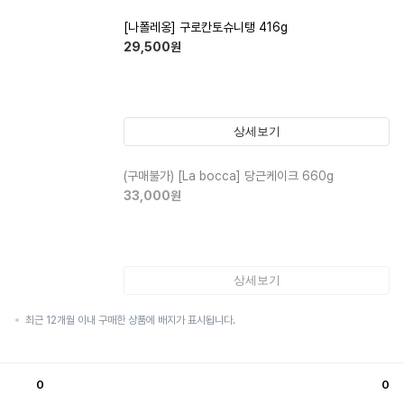
[나폴레옹] 구로칸토슈니탱 416g
29,500
원
상세보기
(구매불가)
[La bocca] 당근케이크 660g
33,000
원
상세보기
최근 12개월 이내 구매한 상품에 배지가 표시됩니다.
0
0