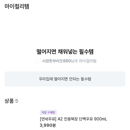
마이컬리템
떨어지면 채워넣는 필수템
시원한부리또860
님의 마이컬리템
우리집에 떨어지면 안되는 필수템
상품
5
직접 구매한
[연세우유] A2 전용목장 단백우유 900mL
3,990
원