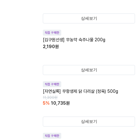
상세보기
직접 구매한
[김구원선생] 무농약 숙주나물 200g
2,190
원
상세보기
직접 구매한
[자연실록] 무항생제 닭 다리살 (정육) 500g
11,300
원
5
%
10,735
원
상세보기
직접 구매한