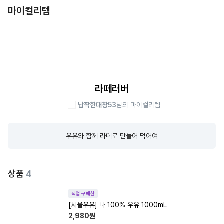
마이컬리템
라떼러버
납작한대창53
님의 마이컬리템
우유와 함께 라떼로 만들어 먹어여
상품
4
직접 구매한
[서울우유] 나 100% 우유 1000mL
2,980
원