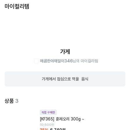
마이컬리템
가게
매콤한야채말이346
님의 마이컬리템
가게에서 점심으로 먹을  음식
상품
3
직접 구매한
[KF365] 훈제오리 300g ~
10,500
원