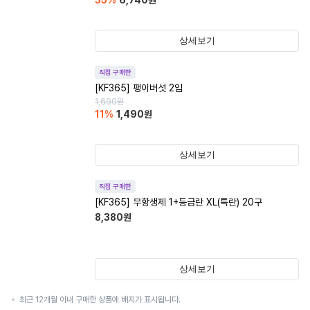
35
%
6,740
원
상세보기
직접 구매한
[KF365] 팽이버섯 2입
1,690
원
11
%
1,490
원
상세보기
직접 구매한
[KF365] 무항생제 1+등급란 XL(특란) 20구
8,380
원
상세보기
최근 12개월 이내 구매한 상품에 배지가 표시됩니다.