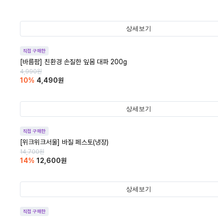
상세보기
직접 구매한
[바름팜] 친환경 손질한 잎몸 대파 200g
4,990
원
10
%
4,490
원
상세보기
직접 구매한
[위크위크서울] 바질 페스토(냉장)
14,700
원
14
%
12,600
원
상세보기
직접 구매한