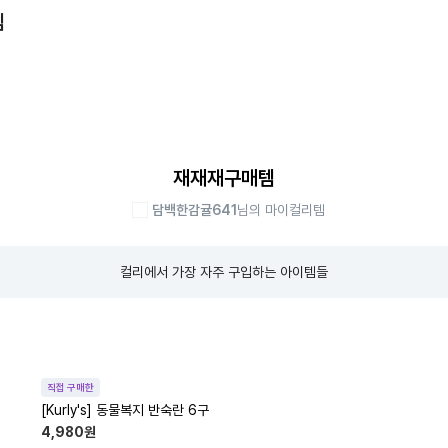
템
재재재구매템
담백한감귤641
님의 마이컬리템
컬리에서 가장 자주 구입하는 아이템들
직접 구매한
[Kurly's] 동물복지 반숙란 6구
4,980
원