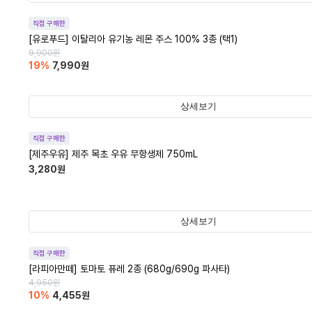
직접 구매한
[유로푸드] 이탈리아 유기농 레몬 주스 100% 3종 (택1)
9,900
원
19
%
7,990
원
상세보기
직접 구매한
[제주우유] 제주 목초 우유 무항생제 750mL
3,280
원
상세보기
직접 구매한
[라피아만떼] 토마토 퓨레 2종 (680g/690g 파사타)
4,950
원
10
%
4,455
원