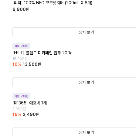
[리타] 100% NFC 코코넛워터 (200mL X 6개)
6,900
원
상세보기
직접 구매한
[FELT] 블렌드 디카페인 원두 200g
15,000
원
10
%
13,500
원
상세보기
직접 구매한
[KF365] 애호박 1개
2,990
원
16
%
2,490
원
상세보기