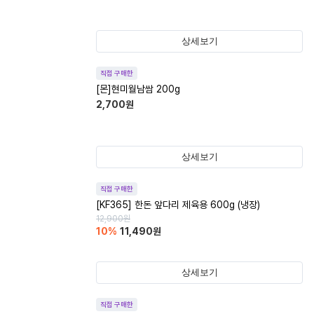
상세보기
직접 구매한
[몬]현미월남쌈 200g
2,700
원
상세보기
직접 구매한
[KF365] 한돈 앞다리 제육용 600g (냉장)
12,900
원
10
%
11,490
원
상세보기
직접 구매한