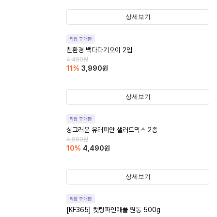
상세보기
직접 구매한
친환경 백다다기오이 2입
4,490
원
11
%
3,990
원
상세보기
직접 구매한
싱그러운 유러피안 샐러드믹스 2종
4,990
원
10
%
4,490
원
상세보기
직접 구매한
[KF365] 컷팅파인애플 원통 500g