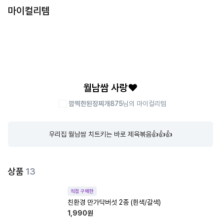
마이컬리템
월남쌈 사랑❤️
깜찍한된장찌개875
님의 마이컬리템
우리집 월남쌈 치트키는 바로 제육볶음👍👍👍
상품
13
직접 구매한
친환경 만가닥버섯 2종 (흰색/갈색)
1,990
원