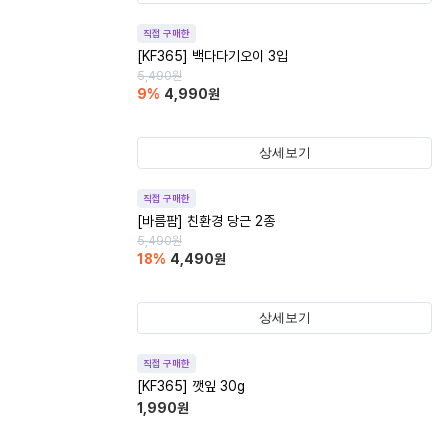
직접 구매한
[KF365] 백다다기오이 3입
5,490
원
9
%
4,990
원
상세보기
직접 구매한
[바름팜] 친환경 당근 2종
5,490
원
18
%
4,490
원
상세보기
직접 구매한
[KF365] 깻잎 30g
1,990
원