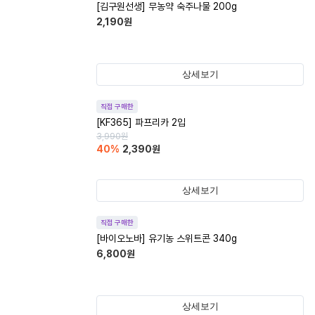
[김구원선생] 무농약 숙주나물 200g
2,190
원
상세보기
직접 구매한
[KF365] 파프리카 2입
3,990
원
40
%
2,390
원
상세보기
직접 구매한
[바이오노바] 유기농 스위트콘 340g
6,800
원
상세보기