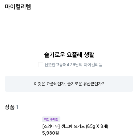
마이컬리템
슬기로운 요플레 생활
산뜻한고등어476
님의 마이컬리템
이것은 요플레인가, 슬기로운 유산균인가?
상품
1
직접 구매한
[소와나무] 생크림 요거트 (85g X 8개)
5,980
원