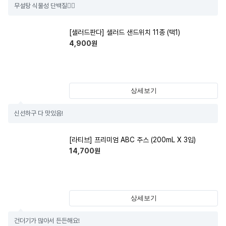
무설탕 식물성 단백질👍🏻
[샐러드판다] 샐러드 샌드위치 11종 (택1)
4,900
원
상세보기
신선하구 다 맛있음!
[라티브] 프리미엄 ABC 주스 (200mL X 3입)
14,700
원
상세보기
건더기가 많아서 든든해요!