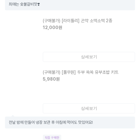
최애는 숯불갈비맛❣️
(구매불가)
[라이틀리] 곤약 소떡소떡 2종
12,000
원
상세보기
(구매불가)
[풀무원] 두부 쏙쏙 유부초밥 키트
5,980
원
상세보기
전날 밤에 만들어 냉장 보관 후 아침에 먹어도 맛있어요!
직접 구매한