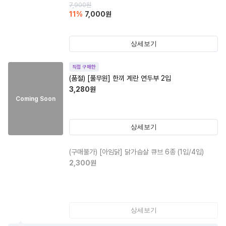
7,900
원
11
%
7,000
원
상세보기
직접 구매한
(품절)
[풀무원] 한끼 계란 연두부 2입
3,280
원
Coming Soon
상세보기
(구매불가)
[아임닭] 닭가슴살 큐브 6종 (1입/4입)
2,300
원
상세보기