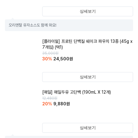
상세보기
오리엔탈 유자소스도 함께 와요!
[플라이밀] 프로틴 단백질 쉐이크 파우치 13종 (45g x
7개입) (택1)
35,000
원
30
%
24,500
원
상세보기
[매일] 매일두유 고단백 (190mL X 12개)
12,480
원
20
%
9,880
원
상세보기