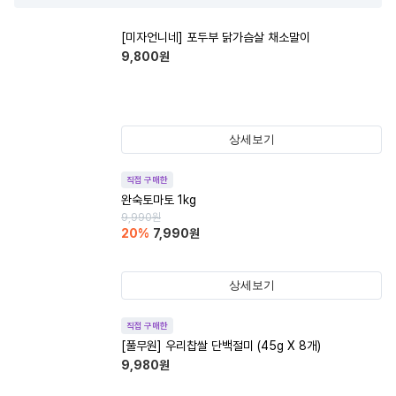
[미자언니네] 포두부 닭가슴살 채소말이
9,800
원
상세보기
직접 구매한
완숙토마토 1kg
9,990
원
20
%
7,990
원
상세보기
직접 구매한
[풀무원] 우리찹쌀 단백절미 (45g X 8개)
9,980
원