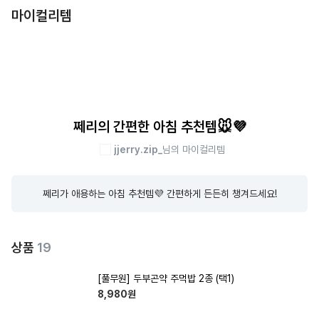
마이컬리템
쩨리의 간편한 아침 추천템🐭💜
jjerry.zip_
님의 마이컬리템
쩨리가 애용하는 아침 추천템💜 간편하게 든든히 챙겨드세요!
상품
19
[풀무원] 두부곤약 주먹밥 2종 (택1)
8,980
원