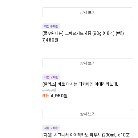
상세보기
직접 구매한
[풀무원다논] 그릭요거트 4종 (90g X 8개) (택1)
7,480
원
상세보기
직접 구매한
[할리스] 바로 마시는 디카페인 아메리카노 1L
5,490
원
9
%
4,950
원
상세보기
직접 구매한
[쟈뎅] 시그니처 아메리카노 파우치 (230mL x 10포)