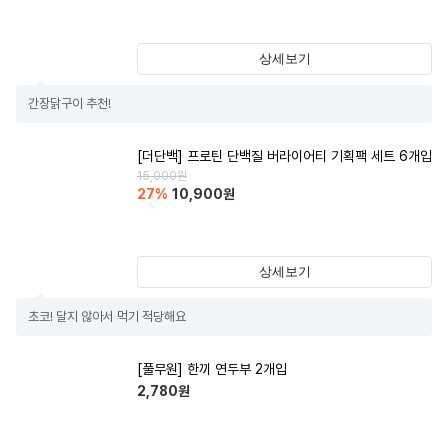
상세보기
간장닭구이 추천!
[더단백] 프로틴 단백질 버라이어티 기획팩 세트 6개입
15,000
원
27
%
10,900
원
상세보기
초코! 달지 않아서 먹기 적당해요
[풀무원] 한끼 연두부 2개입
2,780
원